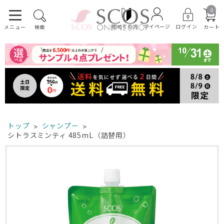
0
初めての方
ログイン
マイページ
カート
メニュー
検索
トップ
シャンプー
シトラスミンティ 485mL（詰替用）