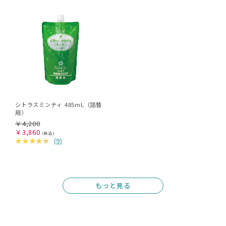
シトラスミンティ 485mL（詰替
用）
￥
4,200
￥
3,860
(
9
)
もっと見る