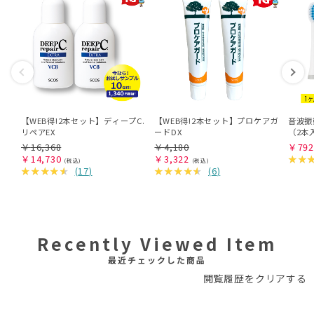
【WEB得!2本セット】ディープC.
【WEB得!2本セット】プロケアガ
音波振
リペアEX
ードDX
（2本
￥
16,368
￥
4,180
￥
792
￥
14,730
￥
3,322
(
17
)
(
6
)
Recently Viewed Item
最近チェックした商品
閲覧履歴をクリアする