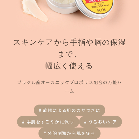
スキンケアから手指や唇の保湿
まで、
幅広く使える
ブラジル産オーガニックプロポリス配合の万能バ
ーム
# 乾燥による肌のカサつきに
# 手肌をすこやかに保つ
# うるおいケア
# 外的刺激から肌を守る