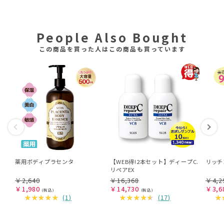
People Also Bought
この商品を買った人はこの商品も買っています
薬用ボディプラセンタ
【WEB得!2本セット】ディープC.
リッチ
リペアEX
￥
2,640
￥
16,368
￥
4,2
￥
1,980
￥
14,730
￥
3,6
(
1
)
(
17
)