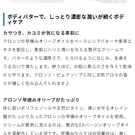
ボディバターで、しっとり濃密な潤いが続くボデ
ィケア
カサつき、カユミが気になる素肌に
アロンソの早摘みオリーブオイルをベースにシアバターや果実エ
キスを配合し、素肌にハリと潤いを与える贅沢なクリームで
す。バターのような濃厚さで、とろけるようになじみ、全身を
うるおいで満たします。使うほど、お肌に柔らかさを与えて乾燥
から守ります。アロンソ・ピュアソープと同じ天然アロマの香
りが優しく包み込んでくれます♪
アロンソ早摘みオリーブがたっぷり
体に良いポリフェノールや天然ビタミン、潤いを守るオレイン
酸がたっぷり入ったアロンソの早摘みオリーブオイルを使用。
クリームが黄色に見えるのは、贅沢なEXバージンオリーブオイ
ルを高配合している証です。早摘みならではの栄養分は、美し