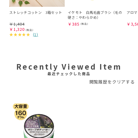
ストレッチコットン 3箱セット
イケモト 白馬毛歯ブラシ（毛の
アロマ
硬さ：やわらかめ）
￥
1,404
￥
385
￥
3,5
￥
1,320
(
1
)
Recently Viewed Item
最近チェックした商品
閲覧履歴をクリアする