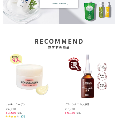
RECOMMEND
おすすめ商品
リッチコラーゲン
プラセンタエキス原液
￥
4,290
￥
7,700
￥
3,680
￥
6,180
(
3
)