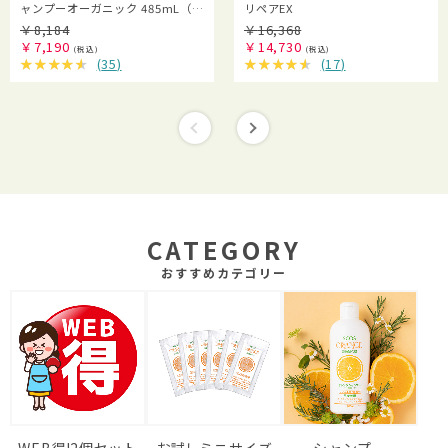
ャンプーオーガニック 485mL（詰
リペアEX
替用）
￥
8,184
￥
16,368
￥
7,190
￥
14,730
(
35
)
(
17
)
CATEGORY
おすすめカテゴリー