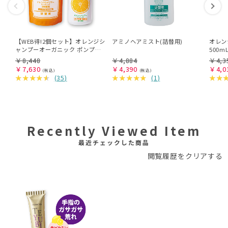
【WEB得!2個セット】オレンジシ
アミノヘアミスト(詰替用)
オレン
ャンプーオーガニック ポンプ
500
(500mL)＆詰替用(485mL)セット
￥
8,448
￥
4,884
￥
4,3
￥
7,630
￥
4,390
￥
4,0
(
35
)
(
1
)
Recently Viewed Item
最近チェックした商品
閲覧履歴をクリアする