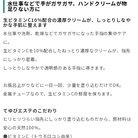
水仕事などで手がガサガサ、ハンドクリームが物
足りない方に
生ビタミンC10％配合の濃厚クリームが、しっとりしなや
かな手肌に整えます
水仕事や洗剤、乾燥などでガサガサになった手指の集中ケア
に。
生ビタミンCを10％配合したねっとり濃厚なクリームが、指先
にしっかり密着。
しっとりしなやかで透明感のある手指に導きます。
お風呂上がりなどに一日一回、少量を塗り込むだけでOK。
金属チューブなので、生ビタミンCの鮮度を保ちます。
てゆびエステのこだわり
ヒリヒリつらい指先にしっかり塗り込むものだから、原材料は
安心の天然100％。
●ビタミンC（トウモロコシ由来）