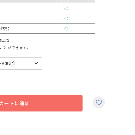
○
○
B限定】
○
商品なし
ことができます。
カートに追加