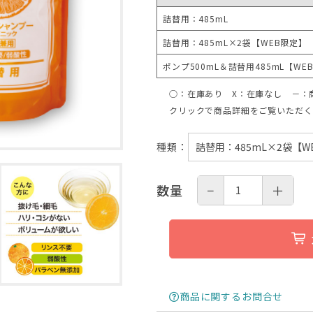
詰替用：485mL
詰替用：485mL×2袋【WEB限定】
ポンプ500mL＆詰替用485mL【WE
○：在庫あり X：在庫なし －：
クリックで商品詳細をご覧いただく
種類
：
−
＋
数量
商品に関するお問合せ