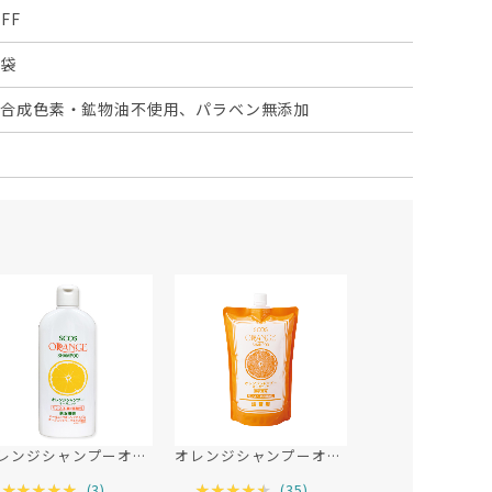
FF
2袋
・合成色素・鉱物油不使用、パラベン無添加
オレンジシャンプーオーガニック 80mL
オレンジシャンプーオーガニック 485mL（詰替用）
(
3
)
(
35
)