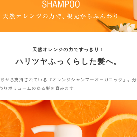
天
然
オ
レ
ン
ジ
の
力
で
す
っ
き
り
！
ハ
リ
ツ
ヤ
ふ
っ
く
ら
し
た
髪
へ
。
たちから支持されている『オレンジシャンプーオーガニック』。
わりボリュームのある髪を育みます。