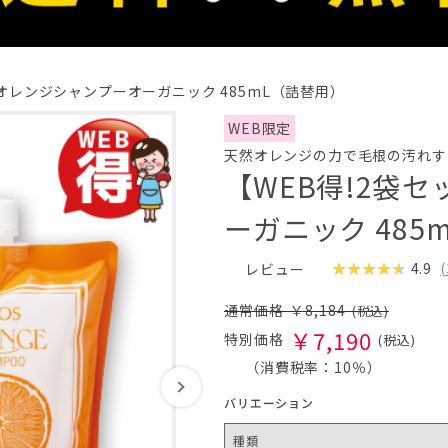
】オレンジシャンプーオーガニック 485mL（詰替用）
WEB限定
天然オレンジの力で毛根の汚れす
【WEB得!2袋
ーガニック 485
4.9
(
レビュー
￥
8,184
￥
7,190
（消費税率：
10％
）
バリエーション
種類