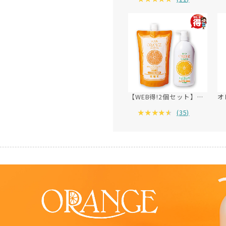
【WEB得!2個セット】オレンジシャンプーオーガニック ポンプ(500mL)＆詰替用(485mL)セット
(
35
)