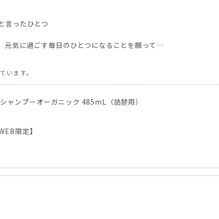
と言ったひとつ
 元気に過ごす毎日のひとつになることを願って…
しています。
ジシャンプーオーガニック 485mL（詰替用）
WEB限定】