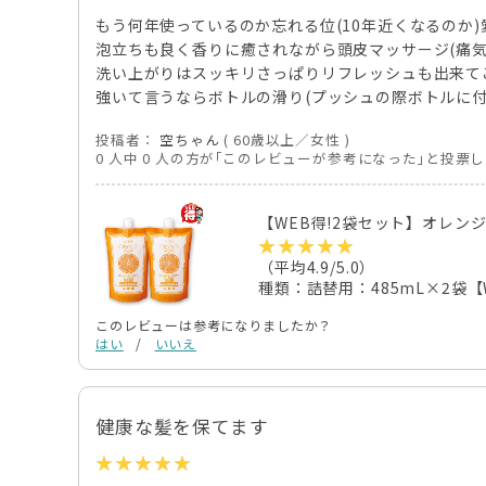
もう何年使っているのか忘れる位(10年近くなるのか
泡立ちも良く香りに癒されながら頭皮マッサージ(痛
洗い上がりはスッキリさっぱりリフレッシュも出来て
強いて言うならボトルの滑り(プッシュの際ボトルに
投稿者：
空ちゃん
( 60歳以上／女性 )
0 人中 0 人の方が｢このレビューが参考になった｣と投票
【WEB得!2袋セット】オレン
（平均4.9/5.0）
種類：詰替用：485mL×2袋【
このレビューは参考になりましたか？
はい
/
いいえ
健康な髪を保てます