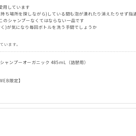
)愛用しています
気持ち場所を探しながら)している間も泡が潰れたり消えたりせず指
このシャンプーなくてはならない一品です
付く)が気になり毎回ボトルを洗う手間でしょうか
しています。
ジシャンプーオーガニック 485mL（詰替用）
WEB限定】