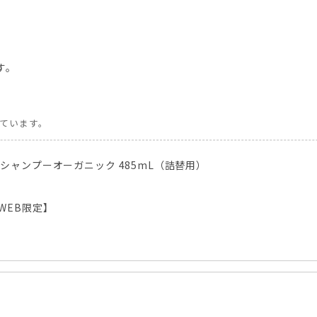
す。
しています。
ジシャンプーオーガニック 485mL（詰替用）
WEB限定】