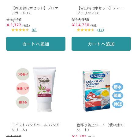
【WEB得!2本セット】プロケ
【WEB得!2本セット】ディー
アガードDX
プC.リペアEX
￥
4,180
￥
16,368
￥
3,322
￥
14,730
(
6
)
(
17
)
カートへ追加
カートへ追加
モイストハンドベール(ハンド
色移り防止シート（使い捨て
クリーム)
シート）
￥
1,650
￥
1,485