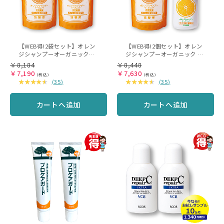
【WEB得!2袋セット】オレン
【WEB得!2個セット】オレン
ジシャンプーオーガニック
ジシャンプーオーガニック ポ
485mL（詰替用）
ンプ(500mL)＆詰替用
￥
8,184
￥
8,448
(485mL)セット
￥
7,190
￥
7,630
(
35
)
(
35
)
カートへ追加
カートへ追加