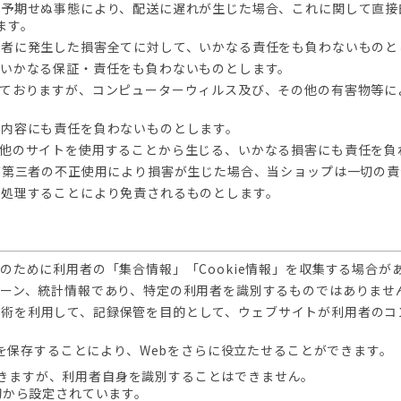
の他予期せぬ事態により、配送に遅れが生じた場合、これに関して直
ます。
第三者に発生した損害全てに対して、いかなる責任をも負わないもの
、いかなる保証・責任をも負わないものとします。
払っておりますが、コンピューターウィルス及び、その他の有害物等
の内容にも責任を負わないものとします。
は他のサイトを使用することから生じる、いかなる損害にも責任を負
ドが第三者の不正使用により損害が生じた場合、当ショップは一切の
を処理することにより免責されるものとします。
のために利用者の「集合情報」「Cookie情報」を収集する場合が
ターン、統計情報であり、特定の利用者を識別するものではありませ
界標準の技術を利用して、記録保管を目的として、ウェブサイトが利用者
情報を保存することにより、Webをさらに役立たせることができます。
きますが、利用者自身を識別することはできません。
初から設定されています。