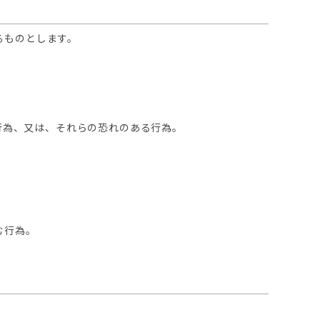
るものとします。
る行為、又は、それらの恐れのある行為。
む行為。