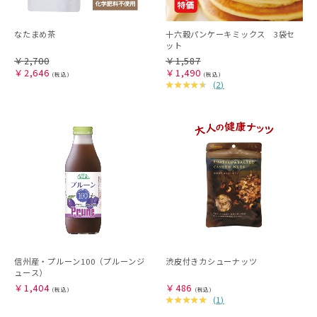
なたまめ茶
十六穀パンケーキミックス 3袋セ
ット
￥
2,700
￥
1,587
￥
2,646
￥
1,490
(
2
)
信州産・プルーン100（プルーンジ
渋皮付きカシューナッツ
ュース）
￥
1,404
￥
486
(
1
)