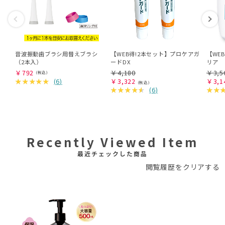
音波振動歯ブラシ用替えブラシ
【WEB得!2本セット】プロケアガ
【WE
（2本入）
ードDX
リア
￥
792
￥
4,180
￥
3,5
(
6
)
￥
3,322
￥
3,1
(
6
)
Recently Viewed Item
最近チェックした商品
閲覧履歴をクリアする