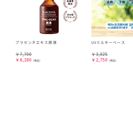
プラセンタエキス原液
UVミルキーベース
￥
7,700
￥
3,025
￥
6,180
￥
2,750