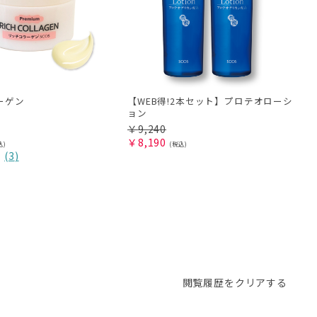
ーゲン
【WEB得!2本セット】プロテオローシ
ョン
￥
9,240
￥
8,190
(
3
)
閲覧履歴をクリアする