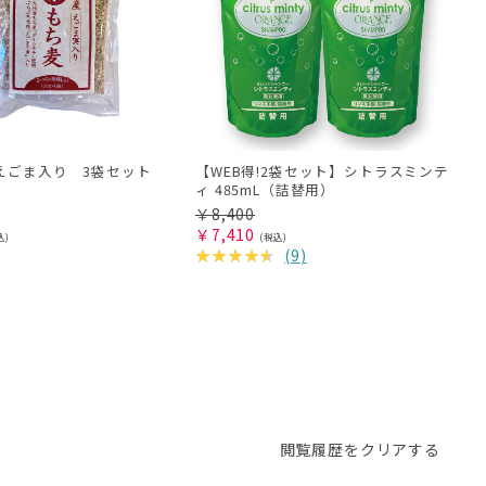
えごま入り 3袋セット
【WEB得!2袋セット】シトラスミンテ
ィ 485mL（詰替用）
￥
8,400
￥
7,410
(
9
)
閲覧履歴をクリアする