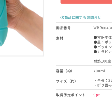
商品に関するお問合せ
WBR0043
商品番号
●容器本体
素材
●蓋：ポ
●パッキン
●カラビ
耐熱100度
700mL
容量（約）
・全長：2
サイズ（約）
・折り畳み
9pt
取得予定ポイント