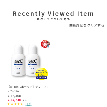
Recently Viewed Item
最近チェックした商品
閲覧履歴をクリアする
【WEB得!2本セット】ディープC.
リペアEX
￥
16,368
￥
14,730
(
17
)