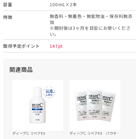
100mL×2本
容量
無香料・無着色・無鉱物油・保存料無添
特徴
加
※開封後は3ヶ月を目安にお使いくださ
い。
147pt
取得予定ポイント
関連商品
ディープC.リペアEX
ディープC.リペアEX パウチ3包