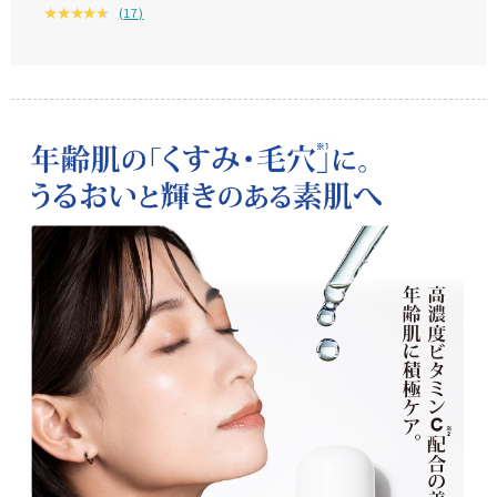
(
17
)