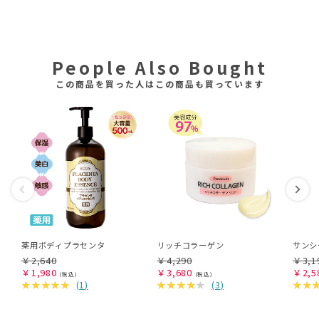
People Also Bought
この商品を買った人はこの商品も買っています
薬用ボディプラセンタ
リッチコラーゲン
サンシ
￥
2,640
￥
4,290
￥
3,1
￥
1,980
￥
3,680
￥
2,5
(
1
)
(
3
)